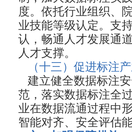
度。依托行业组织、
业技能等级认定。支
认，畅通人才发展通
人才支撑。
（十三）促进标注产
建立健全数据标注安
范，落实数据标注全
业在数据流通过程中
智能对齐、安全评估