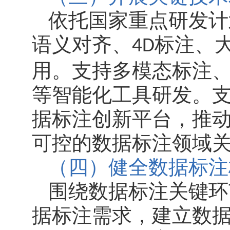
依托国家重点研发计
语义对齐、
标注、
4D
用。支持多模态标注
等智能化工具研发。
据标注创新平台，推
可控的数据标注领域
（四）健全数据标注
围绕数据标注关键环
据标注需求，建立数