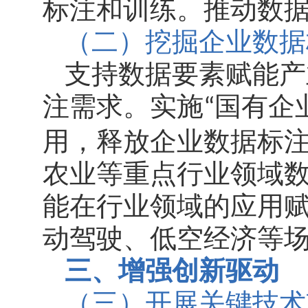
标注和训练。推动数
（二）挖掘企业数据
支持数据要素赋能产
注需求。实施
国有企
“
用，释放企业数据标
农业等重点行业领域
能在行业领域的应用
动驾驶、低空经济等
三、增强创新驱动
（三）开展关键技术