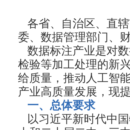
各省、自治区、直辖
委、数据管理部门、
数据标注产业是对数
检验等加工处理的新
给质量，推动人工智
产业高质量发展，现
一、总体要求
以习近平新时代中国