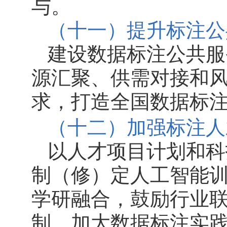
与。
（十一）提升标注公
建设数据标注公共服
源汇聚、供需对接和
求，打造全国数据标
（十二）加强标注人
以人才项目计划和科
制（修）定人工智能
学研融合，鼓励行业
制，加大数据标注实