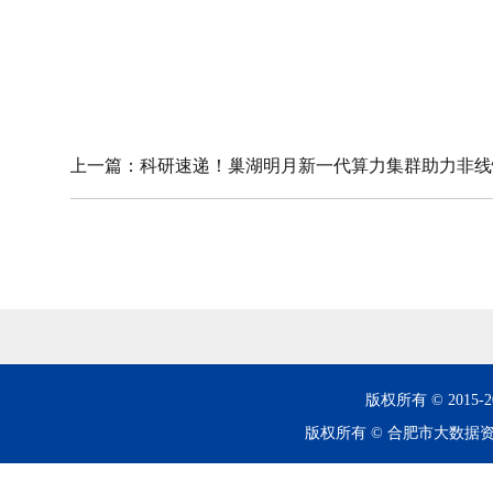
上一篇：
科研速递！巢湖明月新一代算力集群助力非线
得新进展！
版权所有 © 201
版权所有 © 合肥市大数