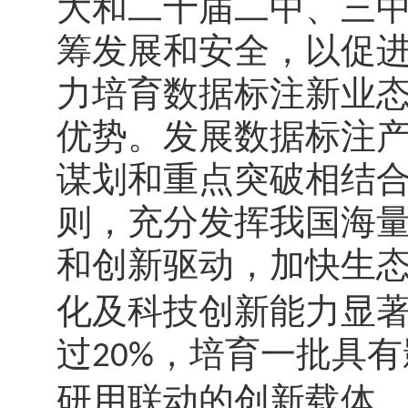
大和二十届二中、三
筹发展和安全，以促
力培育数据标注新业
优势。发展数据标注
谋划和重点突破相结
则，充分发挥我国海
和创新驱动，加快生
化及科技创新能力显
过
，培育一批具有
20%
研用联动的创新载体