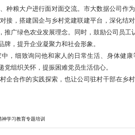
、种粮大户进行面对面交流。市大数据公司作
对接，搭建国企与乡村党建联建平台，深化结
，推广绿色农业发展理念。同时，鼓励公司员工认
品牌，提升企业凝聚力和社会形象。
家中，细致询问他和家人的日常生活、身体健康
递党组织关怀，提振困难党员生活信心。
村企合作的实践探索，也让公司驻村干部在乡
精神学习教育专题培训