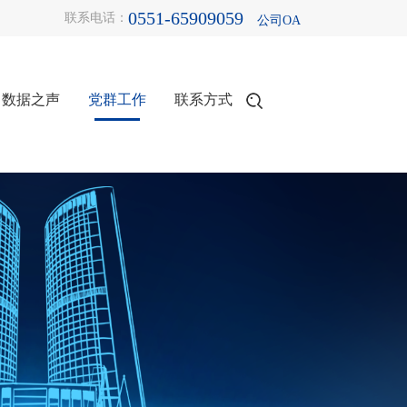
0551-65909059
联系电话：
公司OA
数据之声
党群工作
联系方式