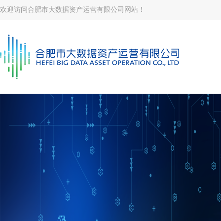
欢迎访问合肥市大数据资产运营有限公司网站！