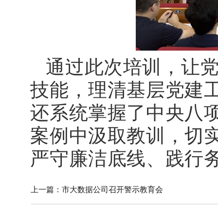
通过此次培训，让
技能，理清基层党建
还系统掌握了中央八
案例中汲取教训，切
严守廉洁底线、践行
上一篇：
市大数据公司召开警示教育会