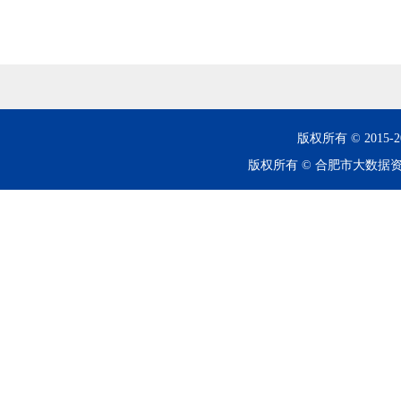
版权所有 © 201
版权所有 © 合肥市大数