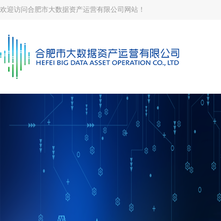
欢迎访问合肥市大数据资产运营有限公司网站！