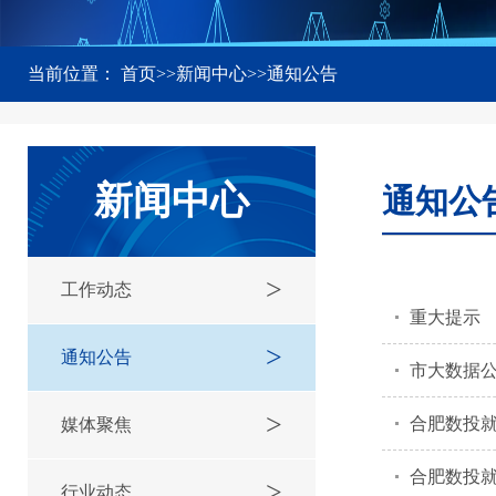
当前位置：
首页
>>
新闻中心
>>
通知公告
新闻中心
通知公
>
工作动态
重大提示
>
通知公告
市大数据公
>
合肥数投
媒体聚焦
合肥数投
>
行业动态