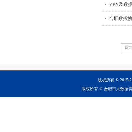
VPN及数
合肥数投
首页
版权所有 © 201
版权所有 © 合肥市大数