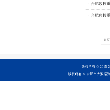
合肥数投
合肥数投
首页
版权所有 © 201
版权所有 © 合肥市大数