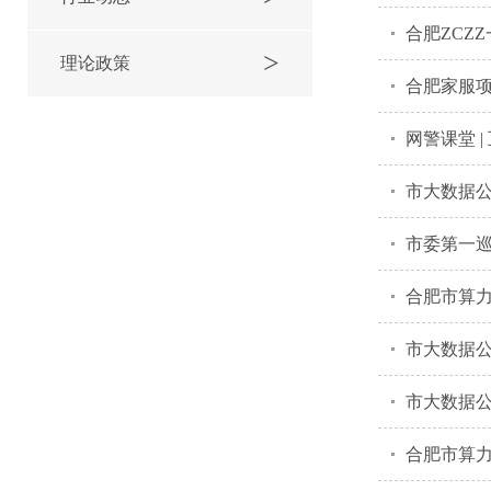
合肥ZCZ
>
理论政策
合肥家服
网警课堂 
市大数据公
市委第一
合肥市算
市大数据公
市大数据
合肥市算