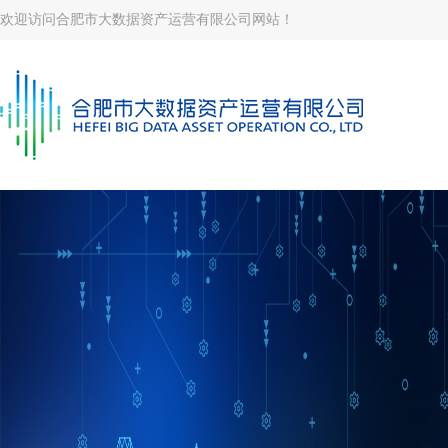
欢迎访问合肥市大数据资产运营有限公司网站！