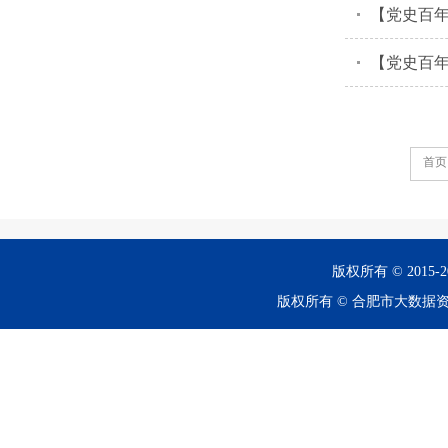
【党史百年
【党史百年
首页
版权所有 © 201
版权所有 © 合肥市大数