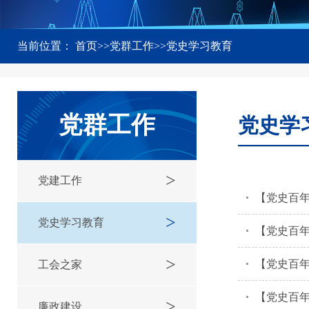
当前位置：
首页
>>
党群工作
>>
党史学习教育
党群工作
党史学
>
党建工作
【党史百年
>
党史学习教育
【党史百年
>
【党史百年
工会之家
【党史百年
>
廉政建设